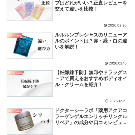
プはどれがいい？正直レビューを
交えて違いを比較！
2026.02.20
ルルルンプレシャスのリニューア
skin care
ルのポイントは？赤・緑・白の違
いを解説！
2026.02.10
【妊娠線予防】無印やドラッグス
body care
トアで買えるおすすめボディオイ
ル・クリームを紹介！
2025.12.21
ドクターシーラボ「薬用アクアコ
skin care
ラーゲンゲルエンリッチリンクル
リペア」の成分や口コミレビュー
を紹介！